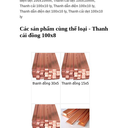
điện dẹt 100x10mm, Thanh cái dẹt 100x10mm,
Thanh cái 100x10 ly, Thanh dẫn điện 100x10 ly,
Thanh dẫn điện dẹt 100x10 ly, Thanh cái dẹt 100x10
ly
Các sản phẩm cùng thể loại - Thanh
cái đồng 100x8
thanh đồng 30x5
Thanh đồng 15x5